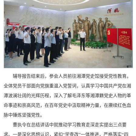
辅导报告结束后，参会人员前往湘潭党史馆接受党性教育。
全体党员干部面向党旗重温入党誓词，认真学习中国共产党在湘
潭波澜壮阔的光辉历程，深入了解毛泽东等湘潭籍党史人物的革
命事迹和崇高风范，在百年党史中汲取精神力量，在赓续红色血
脉中锤炼坚强党性。
曹执令在总结讲话中就推动学习教育走深走实提出三点要
求。一是深化思想认识，紧扣“学查改”一体推进，严格落实“四