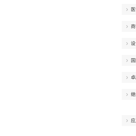
医
商
设
国
卓
继
应