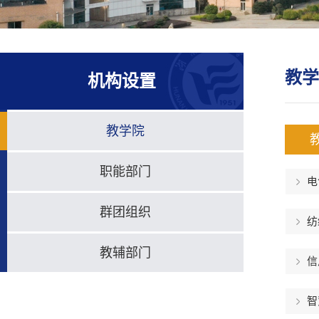
教学
机构设置
教学院
职能部门
电
群团组织
纺
教辅部门
信
智