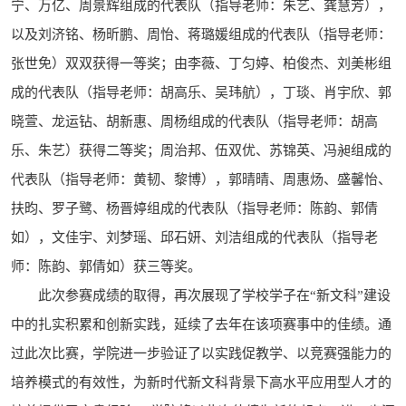
宁、万亿、周景辉组成的代表队（指导老师：朱艺、龚慧芳），
以及刘济铭、杨昕鹏、周怡、蒋璐媛组成的代表队（指导老师：
张世免）双双获得一等奖；由李薇、丁匀婷、柏俊杰、刘美彬组
成的代表队（指导老师：胡高乐、吴玮航），丁琰、肖宇欣、郭
晓萱、龙运钻、胡新惠、周杨组成的代表队（指导老师：胡高
乐、朱艺）获得二等奖；周治邦、伍双优、苏锦英、冯昶组成的
代表队（指导老师：黄韧、黎博），郭晴晴、周惠炀、盛馨怡、
扶昀、罗子鹭、杨晋婷组成的代表队（指导老师：陈韵、郭倩
如），文佳宇、刘梦瑶、邱石妍、刘洁组成的代表队（指导老
师：陈韵、郭倩如）获三等奖。
此次参赛成绩的取得，再次展现了学校学子在“新文科”建设
中的扎实积累和创新实践，延续了去年在该项赛事中的佳绩。通
过此次比赛，学院进一步验证了以实践促教学、以竞赛强能力的
培养模式的有效性，为新时代新文科背景下高水平应用型人才的