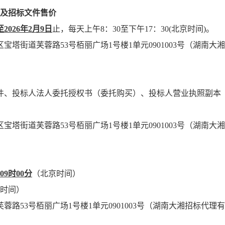
及招标文件售价
至
202
6
年
2
月
9
日
止，每天上午
8：30至下午17：30(北京时间)
。
区宝塔街道芙蓉路
53号栢丽广场1号楼1单元0901003号（湖南大湘
件、投标人法人委托授权书（委托购买）、投标人营业执照副本
区宝塔街道芙蓉路
53号栢丽广场1号楼1单元0901003号（湖南大湘
09
时
00
分
（北京时间）
时间）
芙蓉路
53号栢丽广场1号楼1单元0901003号（湖南大湘招标代理有