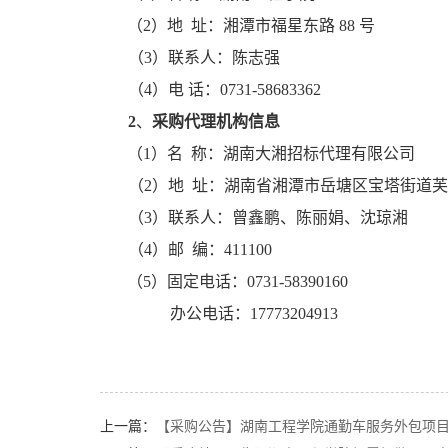
（
2）地 址：
湘潭市福星东路
88 号
（
3）
联系人：
陈志强
（
4）电
话：
0731-58683362
2
、
采购代理机构信息
（
1）
名
称：湖南大湘招标代理有限公司
（
2）地 址：
湖南省湘潭市岳塘区宝塔街道芙
（
3）联系人：
曾鑫鹏、
陈丽娟
、沈琼湘
（
4）邮 编：411100
（
5）
固定电话：
0731-58390160
办公电话：
17773204913
上一篇：
【采购公告】湖南工程学院通勤车服务外包项