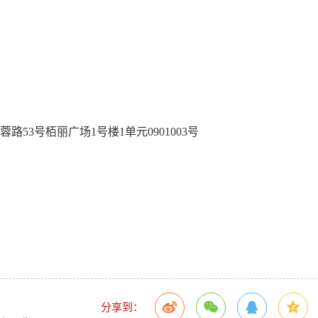
蓉路
53号栢丽广场1号楼1单元0901003号
目
分享到：