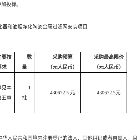
参加投标。
化器和油烟净化陶瓷金属过滤网安装
项目
简要技
数
采购预算
采购最高限价
要求
量
（元人民币）
（元人民币）
详见本
1
430672.5
元
430672.5
元
第五章
批
中华人民共和国境内注册登记的法人、其他组织或者自然人，且