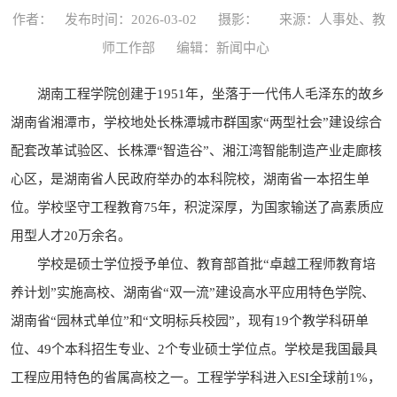
作者：
发布时间：2026-03-02
摄影：
来源：人事处、教
师工作部
编辑：新闻中心
湖南工程学院创建于1951年，坐落于一代伟人毛泽东的故乡
湖南省湘潭市，学校地处长株潭城市群国家“两型社会”建设综合
配套改革试验区、长株潭“智造谷”、湘江湾智能制造产业走廊核
心区，是湖南省人民政府举办的本科院校，湖南省一本招生单
位。学校坚守工程教育75年，积淀深厚，为国家输送了高素质应
用型人才20万余名。
学校是硕士学位授予单位、教育部首批“卓越工程师教育培
养计划”实施高校、湖南省“双一流”建设高水平应用特色学院、
湖南省“园林式单位”和“文明标兵校园”，现有19个教学科研单
位、49个本科招生专业、2个专业硕士学位点。学校是我国最具
工程应用特色的省属高校之一。工程学学科进入ESI全球前1%，