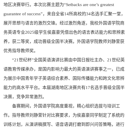
地区决赛举行。本次比赛主题为“Setbacks are one’s greatest
guarantee of success”，来自全省14所高校的34名选手汇聚一堂，
展开思想与语言的激烈交锋。经过激烈角逐，我校外国语学院商
务英语专业2025级学生侯嘉豪凭借出色的语言表达能力和思辨素
养，获二等奖，成功晋级全国半决赛。外国语学院教师刘静萱获
优秀指导教师奖。
“21世纪杯”全国英语演讲比赛由中国日报社主办、21世纪英
语教育传媒承办，是国内影响力最大的英语演讲赛事之一，已成
为展示中国青年学子英语综合素养、国际传播能力和跨文化思辨
能力的高水平平台。本届湖南地区决赛共有17名选手晋级全国半
决赛，竞争异常激烈。
备赛期间，外国语学院高度重视，精心组织选拔与培训工
作。指导教师刘静萱针对比赛要求，为侯嘉豪同学制定了系统的
训练计划，从演讲稿撰写、语音语调打磨到即兴问答策略，进行