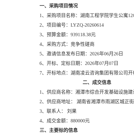
一、采购项目情况
1、采购项目名称：
湖南工程学院
学生公寓
1
2、
项目编号
：
LYZQ-20260614
3、预算金额：
9391
4、
采购方式：竞争性磋商
5、邀请信息发布日期：202
6
年
06
月
26
日
6
、开标、定标日期：
202
6
年
07
月
07
日
7
、开标地点：湖南凌云咨询集团有限公司
开
二、
成交信息
1、供应商名称：湘潭市综合开发基础设施建
2、供应商地址： 湖南省湘潭市雨湖区城正街街
3、联系人
4、
成交
金额：
880000元
三
、
主要标的信息