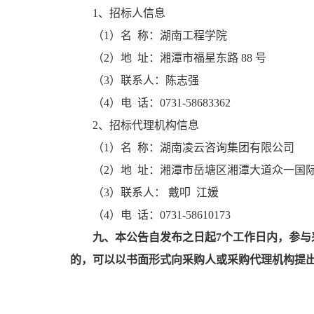
1、
招标人
信息
（
1）名 称：
湖南工程学院
（
2）地 址：湘潭市福星东路 88 号
（
3）联系人：陈志强
（
4）电 话：0731-58683362
2、
招标代理机构
信息
（
1）名 称：
湖南凌云咨询集团有限公司
（
2）地 址：湘潭市岳塘区湘潭大道众一国
（
3）联系人： 戴
叩
江媛
（
4）电 话：0731-58610173
九、本公告自发布之日起
7个工作日内，参
的，可以以书面形式向采购人或采购代理机构提