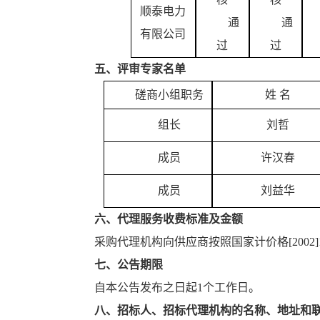
顺泰电力
通
通
有限公司
过
过
五
、
评审专家
名单
磋商小组职务
姓
名
组长
刘哲
成员
许汉春
成员
刘益华
六
、
代理服务收费标准及金额
采购代理机构向供应商按照国家计价格
[200
七
、
公告期限
自本公告发布之日起
1个工作日
。
八
、
招标人
、
招标代理机构
的名称、地址和