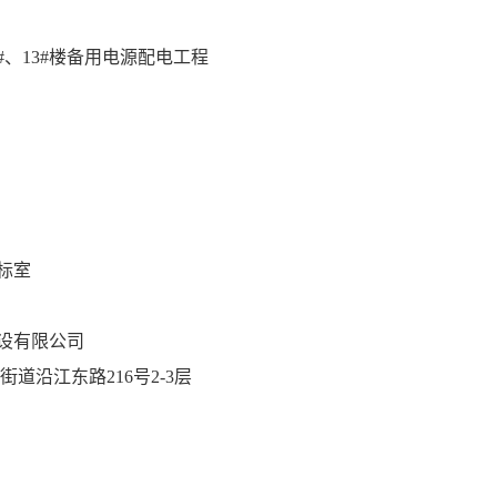
2#、13#楼备用电源配电工程
18.38元
标室
设有限公司
道沿江东路216号2-3层
： 刘果