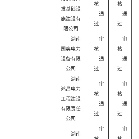
核
核
发基础设
通
通
施建设有
过
过
限公司
湖南
审
审
国奥电力
核
核
设备有限
通
通
公司
过
过
湖南
审
审
鸿昌电力
核
核
工程建设
通
通
有限责任
过
过
公司
审
审
湖南
核
核