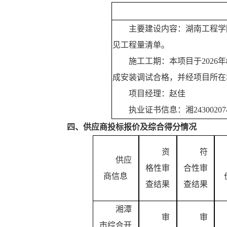
主
要建设内容：湖南工程学
见工程量清单。
施工工期：本项目于
202
成安装调试合格，并经项目所在
项目经理：赵佳
执业证书信息：湘
24300207
四、
供应商投标
报价
及综合得分情况
资
符
供应
格性审
合性审
商信息
查结果
查结果
湘潭
审
审
市综合开