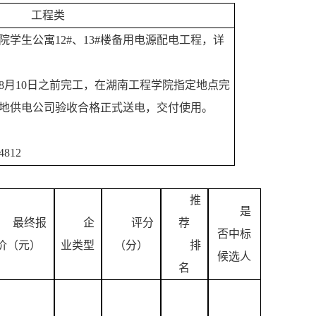
工程类
院学生公寓
12#、13#楼备用电源配电工程，详
6年8月10日之前完工，在湖南工程学院指定地点完
地供电公司验收合格正式送电，交付使用。
4812
推
是
最终报
企
评分
荐
否中标
价（元）
业类型
（分）
排
候选人
名