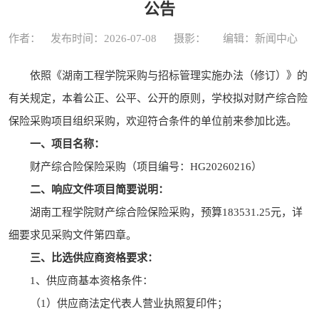
公告
作者：
发布时间：2026-07-08
摄影：
编辑：新闻中心
依照《湖南工程学院采购与
招标
管理实施办法（修订）》的
有关规定，本着公正、公平、公开的原则，学校拟对
财产综合险
保险采购
项目
组织
采购
，欢迎符合条件的单位前来参加
比选
。
一、
项目名称：
财产综合险保险采购
（项目编号：
HG20260216
）
二、
响应文件
项目简要说明：
湖南工程学院
财产综合险保险采购
，预算
183531.25
元，详
细要求见
采购文件
第四章。
三、
比选
供应商资格要求：
1
、
供应商基本资格条件：
（
1
）
供应商
法定代表人营业执照复印件；