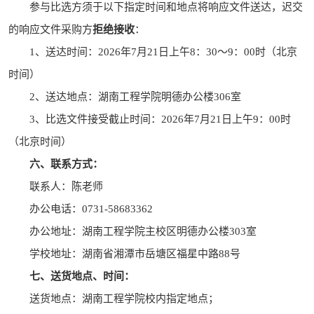
参与
比选
方须于以下指定时间和地点将
响应文件
送达，迟交
的
响应文件
采购
方
拒绝接收
：
1
、
送达时间：
2026
年
7
月
21
日
上午
8
：
30
～
9
：
00
时（北京
时间）
2
、
送达地点：湖南工程学院
明德办公楼
306
室
3
、
比选
文件接受
截止时间：
2026
年
7
月
21
日
上午
9
：
00
时
（北京时间）
六、联系方式：
联
系
人
：
陈老师
办公电话：
0731-58683362
办公地址：湖南工程学院主校区
明德办公楼
303
室
学校地址：湖南省湘潭市岳塘区福星
中
路
88
号
七、送货地点、时间：
送货地点：湖南工程学院校内指定地点；