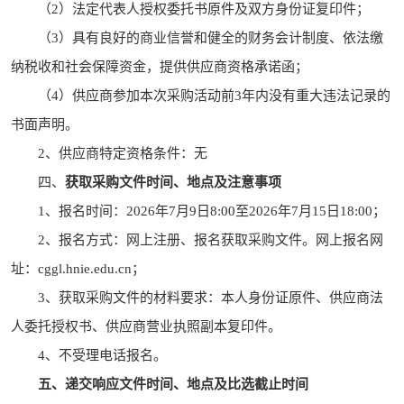
（
2
）法定代表人授权委托书原件及双方身份证复印件；
（
3
）
具有良好的商业信誉和健全的财务会计制度、依法缴
纳税收和社会保障资金，提供供应商资格承诺函
；
（
4
）
供应商
参加本次采购活动前
3
年内没有重大违法记录的
书面声明。
2
、
供应商特定资格条件：无
四、
获取
采购文件
时间、地点及注意事项
1
、
报名时间：
2026
年
7
月
9
日
8:00
至
2026
年
7
月
15
日
18:00
；
2
、
报名
方式
：
网上注册、报名获取
采购文件
。网上报名网
址：
cggl.hnie.edu.cn
；
3
、
获取
采购文件
的材料要求：本人身份证原件、
供应商
法
人委托授权书、
供应商
营业执照副本复印件。
4
、
不受理电话报名。
五、
递交
响应文件
时间、
地点及
比选
截止时间